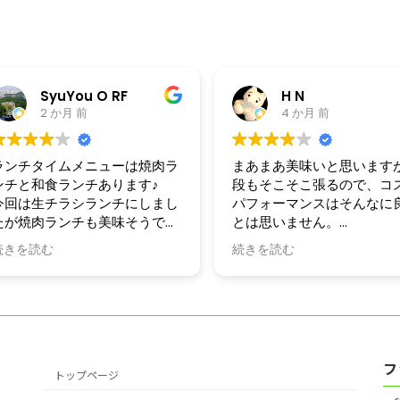
SyuYou O RF
H N
2 か月 前
4 か月 前
ランチタイムメニューは焼肉ラ
まあまあ美味いと思います
ンチと和食ランチあります♪
段もそこそこ張るので、コ
今回は生チラシランチにしまし
パフォーマンスはそんなに
たが焼肉ランチも美味そうです
とは思いません。
大人数で入れる店を求めて
続きを読む
続きを読む
方には良いのではないでし
か。
フ
トップページ