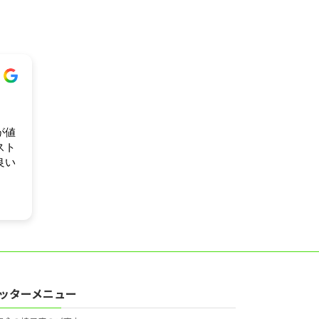
が値
スト
良い
いる
ょう
ッターメニュー