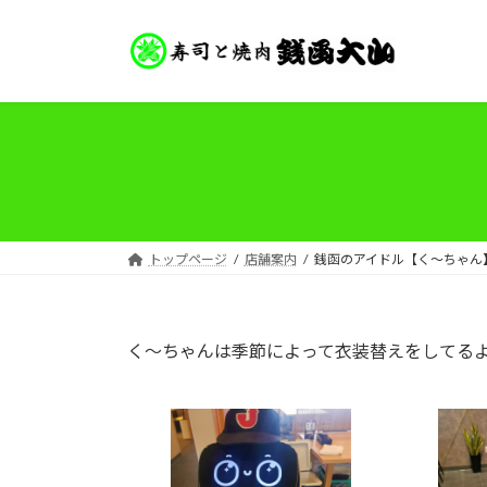
コ
ナ
ン
ビ
テ
ゲ
ン
ー
ツ
シ
へ
ョ
ス
ン
キ
に
ッ
移
プ
動
トップページ
店舗案内
銭函のアイドル【く～ちゃん
く～ちゃんは季節によって衣装替えをしてる