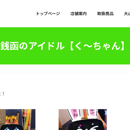
トップページ
店舗案内
取扱商品
大
銭函のアイドル【く～ちゃん】
】
よ！